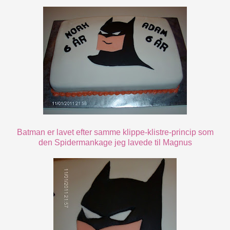
Batman er lavet efter samme klippe-klistre-princip som
den
Spidermankage
jeg lavede til Magnus