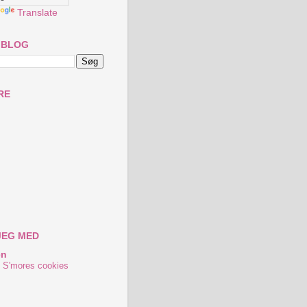
Translate
 BLOG
RE
JEG MED
en
S'mores cookies