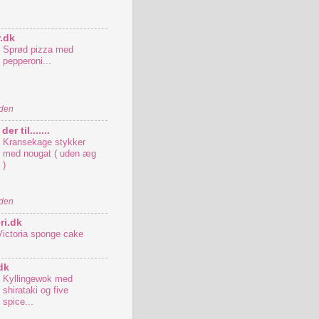
.dk
Sprød pizza med
pepperoni...
iden
er til.......
Kransekage stykker
med nougat ( uden æg
)
iden
ri.dk
Victoria sponge cake
dk
Kyllingewok med
shirataki og five
spice...