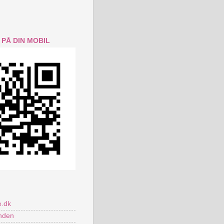
 PÅ DIN MOBIL
.dk
nden