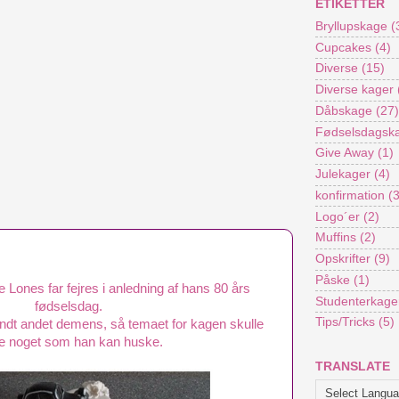
ETIKETTER
Bryllupskage
(
Cupcakes
(4)
Diverse
(15)
Diverse kager
Dåbskage
(27)
Fødselsdagsk
Give Away
(1)
Julekager
(4)
konfirmation
(
Logo´er
(2)
Muffins
(2)
Opskrifter
(9)
Påske
(1)
e Lones far fejres i anledning af hans 80 års
Studenterkage
fødselsdag.
Tips/Tricks
(5)
andt andet demens, så temaet for kagen skulle
e noget som han kan huske.
TRANSLATE