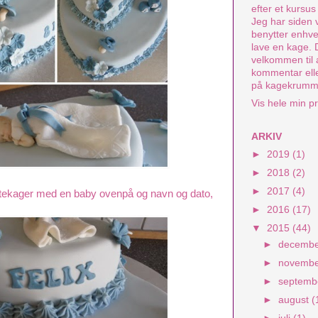
efter et kursu
Jeg har siden 
benytter enhver
lave en kage.
velkommen til 
kommentar elle
på kagekrumm
Vis hele min pr
ARKIV
►
2019
(1)
►
2018
(2)
►
2017
(4)
rtekager med en baby ovenpå og navn og dato,
►
2016
(17)
▼
2015
(44)
►
decemb
►
novemb
►
septem
►
august
(