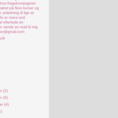
s hos Kagekompagniet.
været på flere kurser og
 anledning til lige at
 Du er mere end
at efterlade en
r sende en mail til mig
er@gmail.com
ofil
er
(2)
er
(5)
ber
(4)
1)