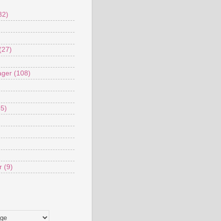
32)
(27)
ager
(108)
35)
r
(9)