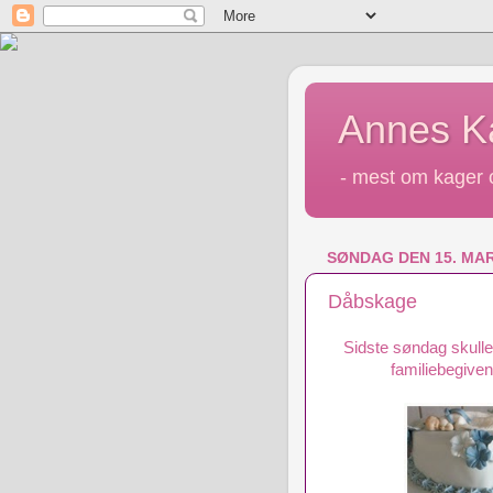
Annes 
- mest om kager o
SØNDAG DEN 15. MAR
Dåbskage
Sidste søndag skull
familiebegivenh