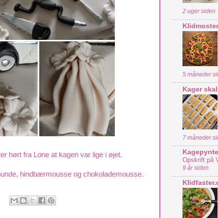
2 uger siden
Klidmoster
5 måneder s
Kager skal d
7 måneder s
Kagepynte
r hørt fra Lone at kagen var lige i øjet.
Opskrift på 
9 år siden
ljebunde, hindbærmousse og chokolademousse.
Klidfaster.