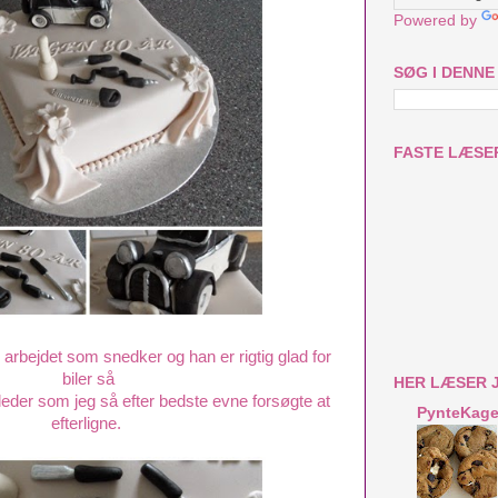
Powered by
SØG I DENNE
FASTE LÆSE
v arbejdet som snedker og han er rigtig glad for
biler så
HER LÆSER 
leder som jeg så efter bedste evne forsøgte at
PynteKag
efterligne.