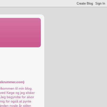
:
ekrummer.com)
elkommen til min blog.
ø ved Køge og jeg elsker
 Jeg begyndte for alvor
mig for også at pynte
ånden nogle år siden