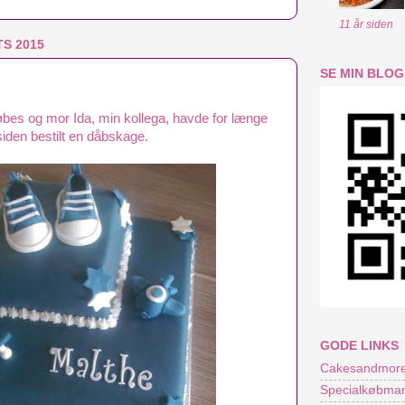
11 år siden
S 2015
SE MIN BLOG
døbes og mor Ida, min kollega, havde for længe
siden bestilt en dåbskage.
GODE LINKS
Cakesandmore
Specialkøbma