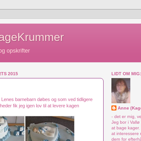
KageKrummer
g opskrifter
TS 2015
LIDT OM MIG
e Lenes barnebarn døbes og som ved tidligere
eder fik jeg igen lov til at levere kagen
Anne (Kag
- det er mig, v
Jeg bor i Vall
at bage kager.
at interessere 
dem for efterh