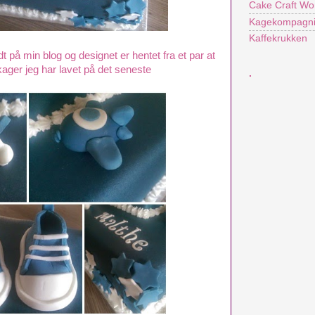
Cake Craft Wo
Kagekompagni
Kaffekrukken
dt på min blog og designet er hentet fra et par at
ager jeg har lavet på det seneste
.