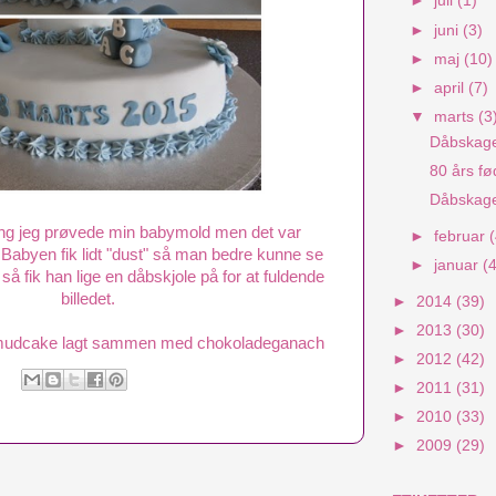
►
juli
(1)
►
juni
(3)
►
maj
(10)
►
april
(7)
▼
marts
(3
Dåbskag
80 års f
Dåbskag
ang jeg prøvede min babymold men det var
►
februar
Babyen fik lidt "dust" så man bedre kunne se
►
januar
(
så fik han lige en dåbskjole på for at fuldende
billedet.
►
2014
(39)
►
2013
(30)
ig mudcake lagt sammen med chokoladeganach
►
2012
(42)
►
2011
(31)
►
2010
(33)
►
2009
(29)