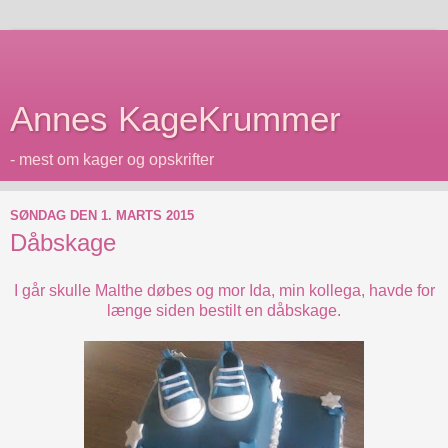
Annes KageKrummer
- mest om kager og opskrifter
SØNDAG DEN 1. MARTS 2015
Dåbskage
I går skulle Malthe døbes og mor Ida, min kollega, havde for
længe siden bestilt en dåbskage.