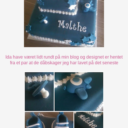
Ida have været lidt rundt på min blog og designet er hentet
fra et par at de dåbskager jeg har lavet på det seneste