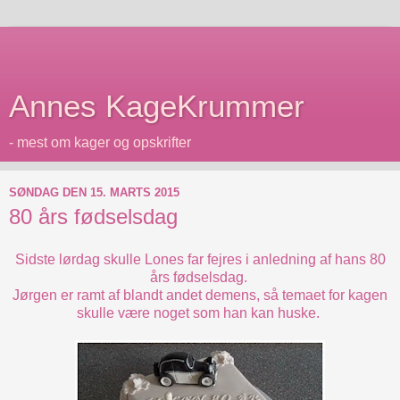
Annes KageKrummer
- mest om kager og opskrifter
SØNDAG DEN 15. MARTS 2015
80 års fødselsdag
Sidste lørdag skulle Lones far fejres i anledning af hans 80
års fødselsdag.
Jørgen er ramt af blandt andet demens, så temaet for kagen
skulle være noget som han kan huske.