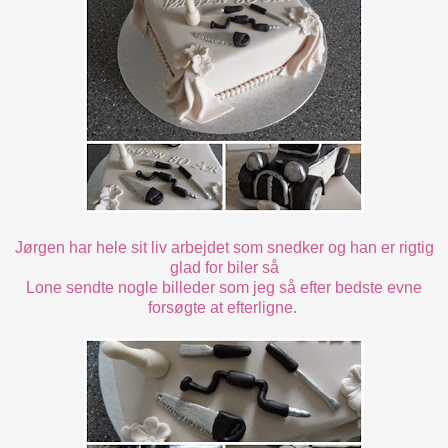
Jørgen har hele sit liv arbejdet som snedker og han er rigtig
glad for biler så
Lone sendte nogle billeder som jeg så efter bedste evne
forsøgte at efterligne.