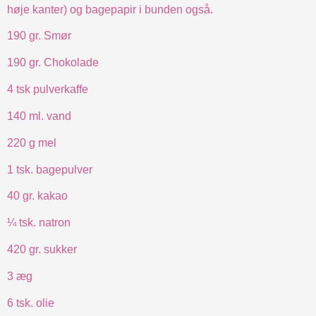
høje kanter) og bagepapir i bunden også.
190 gr. Smør
190 gr. Chokolade
4 tsk pulverkaffe
140 ml. vand
220 g mel
1 tsk. bagepulver
40 gr. kakao
¼ tsk. natron
420 gr. sukker
3 æg
6 tsk. olie