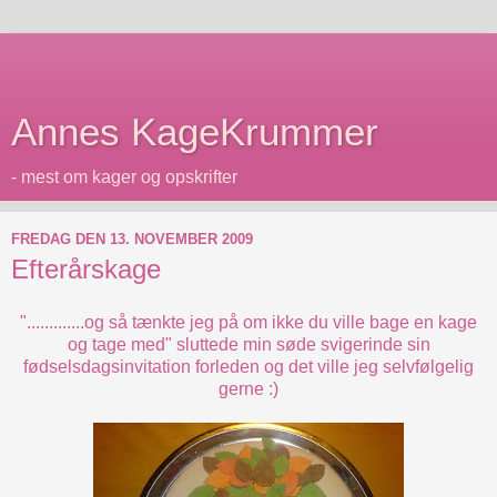
Annes KageKrummer
- mest om kager og opskrifter
FREDAG DEN 13. NOVEMBER 2009
Efterårskage
".............og så tænkte jeg på om ikke du ville bage en kage
og tage med" sluttede min søde svigerinde sin
fødselsdagsinvitation forleden og det ville jeg selvfølgelig
gerne :)