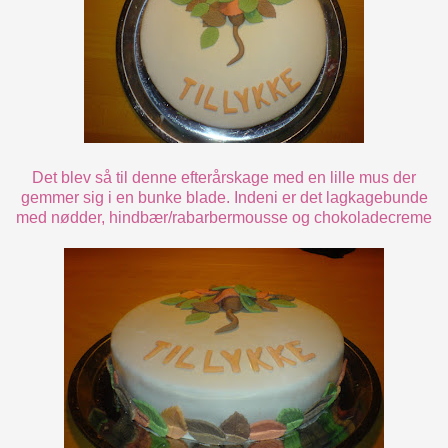
Det blev så til denne efterårskage med en lille mus der
gemmer sig i en bunke blade. Indeni er det lagkagebunde
med nødder, hindbær/rabarbermousse og chokoladecreme