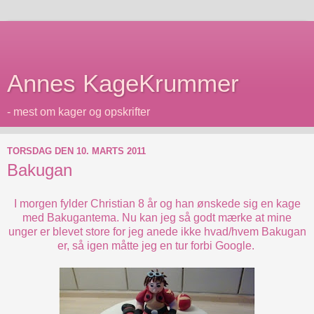
Annes KageKrummer
- mest om kager og opskrifter
TORSDAG DEN 10. MARTS 2011
Bakugan
I morgen fylder Christian 8 år og han ønskede sig en kage
med Bakugantema. Nu kan jeg så godt mærke at mine
unger er blevet store for jeg anede ikke hvad/hvem Bakugan
er, så igen måtte jeg en tur forbi Google.