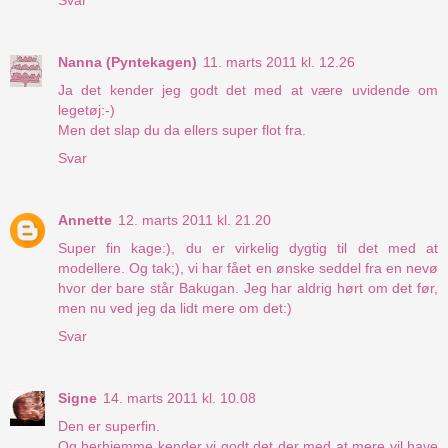
Nanna (Pyntekagen)
11. marts 2011 kl. 12.26
Ja det kender jeg godt det med at være uvidende om
legetøj:-)
Men det slap du da ellers super flot fra.
Svar
Annette
12. marts 2011 kl. 21.20
Super fin kage:), du er virkelig dygtig til det med at
modellere. Og tak;), vi har fået en ønske seddel fra en nevø
hvor der bare står Bakugan. Jeg har aldrig hørt om det før,
men nu ved jeg da lidt mere om det:)
Svar
Signe
14. marts 2011 kl. 10.08
Den er superfin.
Og herhjemme kender vi godt det der med at mere vil have