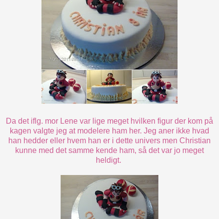
Da det iflg. mor Lene var lige meget hvilken figur der kom på
kagen valgte jeg at modelere ham her. Jeg aner ikke hvad
han hedder eller hvem han er i dette univers men Christian
kunne med det samme kende ham, så det var jo meget
heldigt.