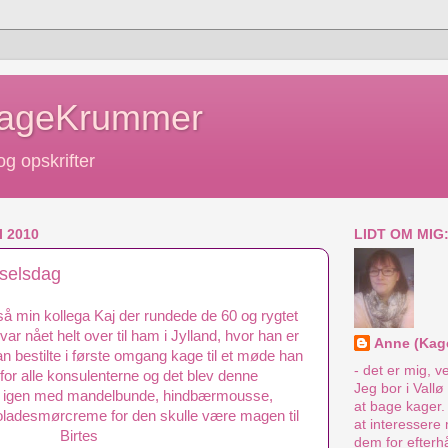
KageKrummer
g opskrifter
 2010
LIDT OM MIG
selsdag
så min kollega Kaj der rundede de 60 og rygtet
r nået helt over til ham i Jylland, hvor han er
Anne (Kag
 bestilte i første omgang kage til et møde han
- det er mig, v
i for alle konsulenterne og det blev denne
Jeg bor i Vall
 igen med mandelbunde, hindbærmousse,
at bage kager.
ladesmørcreme for den skulle være magen til
at interessere 
Birtes
dem for efterh