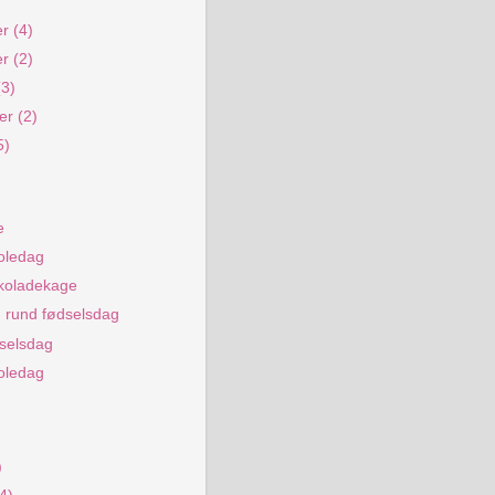
er
(4)
er
(2)
(3)
ber
(2)
5)
e
oledag
koladekage
 rund fødselsdag
selsdag
oledag
)