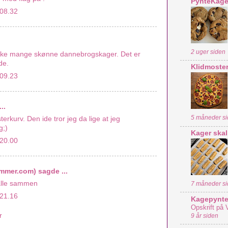
PynteKag
 08.32
2 uger siden
kke mange skønne dannebrogskager. Det er
de.
Klidmoster
 09.23
..
5 måneder s
sterkurv. Den ide tror jeg da lige at jeg
g;)
Kager skal d
 20.00
mmer.com)
sagde ...
 alle sammen
7 måneder s
 21.16
Kagepynte
Opskrift på 
r
9 år siden