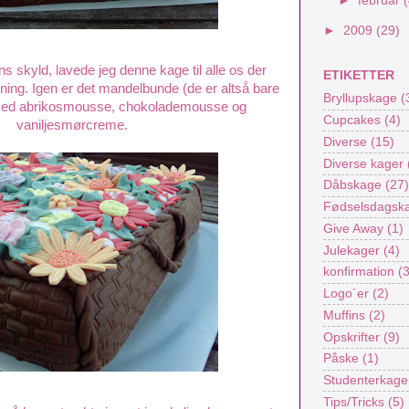
►
februar
►
2009
(29)
ns skyld, lavede jeg denne kage til alle os der
ETIKETTER
ning. Igen er det mandelbunde (de er altså bare
Bryllupskage
(
med abrikosmousse, chokolademousse og
Cupcakes
(4)
vaniljesmørcreme.
Diverse
(15)
Diverse kager
Dåbskage
(27)
Fødselsdagsk
Give Away
(1)
Julekager
(4)
konfirmation
(
Logo´er
(2)
Muffins
(2)
Opskrifter
(9)
Påske
(1)
Studenterkage
Tips/Tricks
(5)