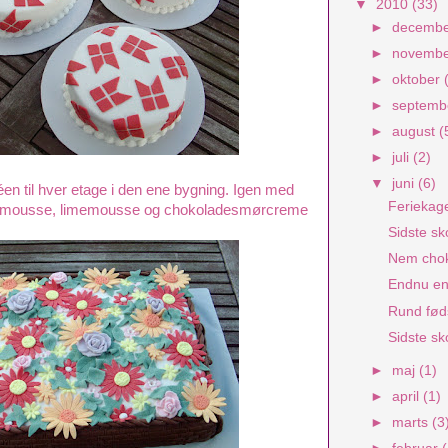
▼
2010
(33)
►
decemb
►
novemb
►
oktober
►
septem
►
august
(
►
juli
(2)
▼
juni
(6)
éen til hver etage i den ene bygning. Igen med
Feriekag
rmousse, limemousse og chokoladesmørcreme
Sidste sk
Nem cho
Endnu en
Rund fød
Sidste sk
►
maj
(1)
►
april
(1)
►
marts
(3