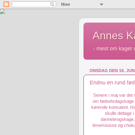
Annes 
- mest om kager o
ONSDAG DEN 16. JUNI
Endnu en rund fød
Senere i maj var det 
om fødselsdagskage va
kørende konsulent. Han
skulle deltage 
dannebrogskage,
limemousse og choko