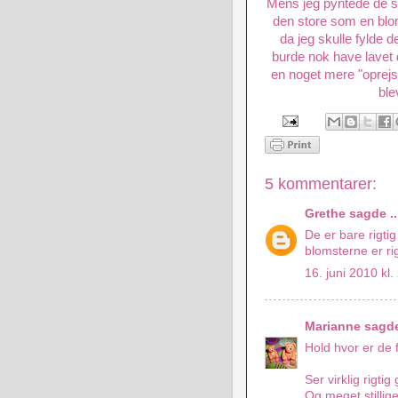
Mens jeg pyntede de sm
den store som en bloms
da jeg skulle fylde d
burde nok have lavet 
en noget mere "oprej
ble
5 kommentarer:
Grethe
sagde ..
De er bare rigti
blomsterne er ri
16. juni 2010 kl.
Marianne
sagde 
Hold hvor er de fl
Ser virklig rigti
Og meget stillig