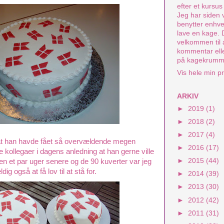
efter et kursu
Jeg har siden 
benytter enhver
lave en kage.
velkommen til 
kommentar elle
på kagekrumm
Vis hele min pr
ARKIV
►
2019
(1)
►
2018
(2)
►
2017
(4)
at han havde fået så overvældende megen
►
2016
(17)
kollegaer i dagens anledning at han gerne ville
►
2015
(44)
kken et par uger senere og de 90 kuverter var jeg
dig også at få lov til at stå for.
►
2014
(39)
►
2013
(30)
►
2012
(42)
►
2011
(31)