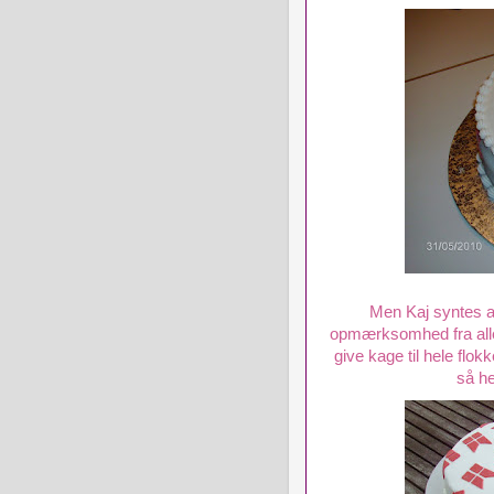
Men Kaj syntes 
opmærksomhed fra alle 
give kage til hele flo
så hel