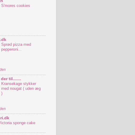
en
S'mores cookies
.dk
Sprød pizza med
pepperoni...
iden
er til.......
Kransekage stykker
med nougat ( uden æg
)
iden
ri.dk
Victoria sponge cake