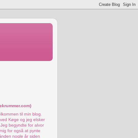
:
ekrummer.com)
elkommen til min blog.
ø ved Køge og jeg elsker
 Jeg begyndte for alvor
mig for også at pynte
ånden nogle år siden