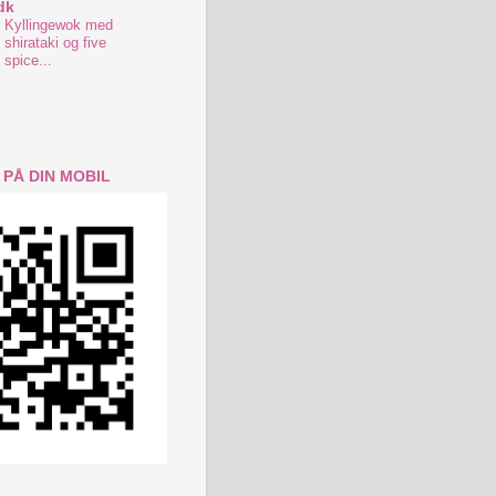
dk
Kyllingewok med
shirataki og five
spice...
 PÅ DIN MOBIL