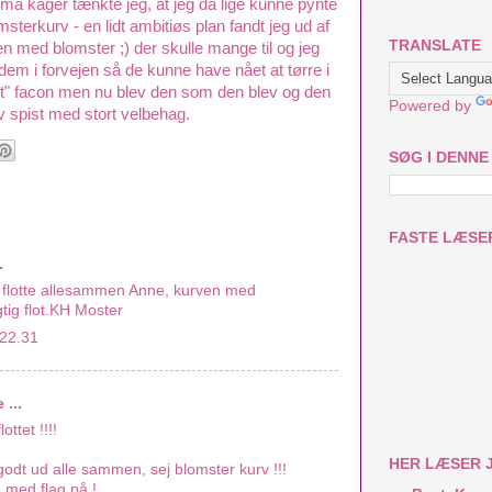
å kager tænkte jeg, at jeg da lige kunne pynte
terkurv - en lidt ambitiøs plan fandt jeg ud af
TRANSLATE
en med blomster ;) der skulle mange til og jeg
dem i forvejen så de kunne have nået at tørre i
st" facon men nu blev den som den blev og den
Powered by
v spist med stort velbehag.
SØG I DENNE
FASTE LÆSE
.
g flotte allesammen Anne, kurven med
gtig flot.KH Moster
 22.31
...
ottet !!!!
HER LÆSER 
g godt ud alle sammen, sej blomster kurv !!!
e med flag på !