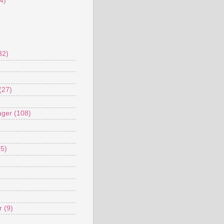
(4)
32)
(27)
ager
(108)
35)
r
(9)