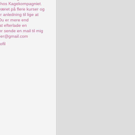
s hos Kagekompagniet.
været på flere kurser og
 anledning til lige at
 Du er mere end
at efterlade en
r sende en mail til mig
er@gmail.com
ofil