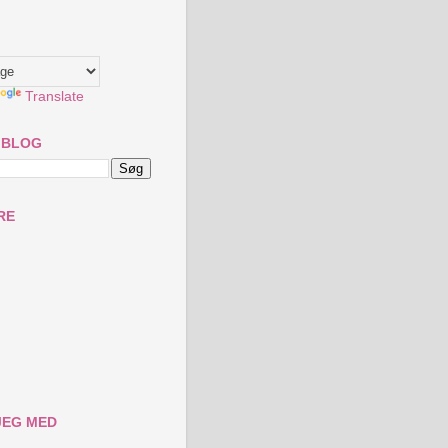
Translate
 BLOG
RE
JEG MED