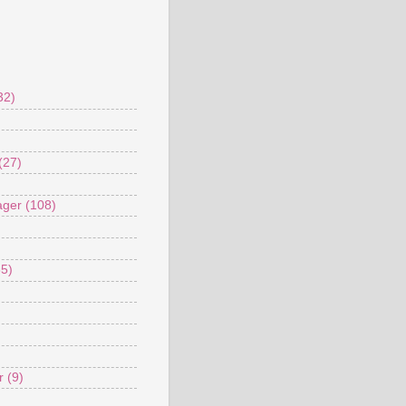
32)
(27)
ager
(108)
35)
r
(9)