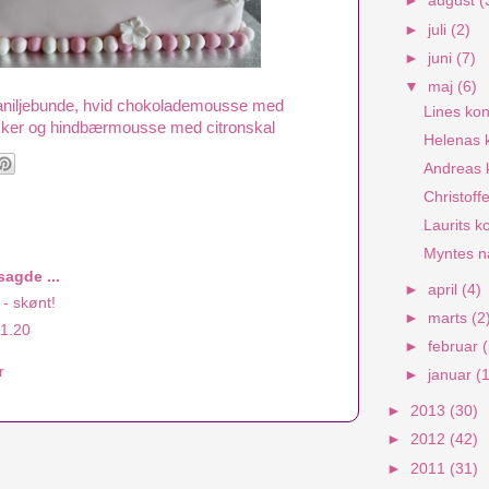
►
august
(
►
juli
(2)
►
juni
(7)
▼
maj
(6)
 vaniljebunde, hvid chokolademousse med
Lines kon
ker og hindbærmousse med citronskal
Helenas 
Andreas 
Christoff
Laurits k
Myntes n
agde ...
►
april
(4)
 - skønt!
►
marts
(2
21.20
►
februar
r
►
januar
(
►
2013
(30)
►
2012
(42)
►
2011
(31)