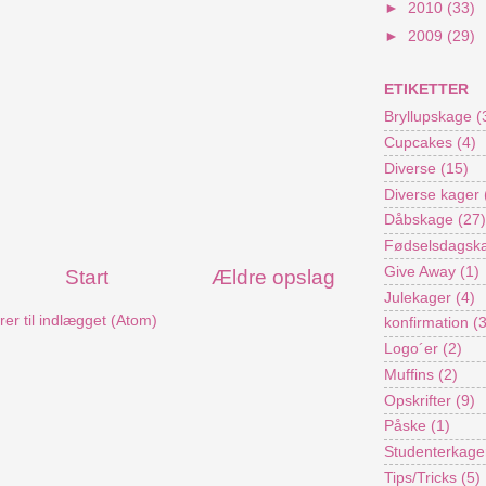
►
2010
(33)
►
2009
(29)
ETIKETTER
Bryllupskage
(
Cupcakes
(4)
Diverse
(15)
Diverse kager
Dåbskage
(27)
Fødselsdagsk
Give Away
(1)
Start
Ældre opslag
Julekager
(4)
r til indlægget (Atom)
konfirmation
(
Logo´er
(2)
Muffins
(2)
Opskrifter
(9)
Påske
(1)
Studenterkage
Tips/Tricks
(5)