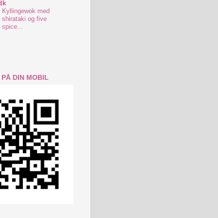
dk
Kyllingewok med
shirataki og five
spice...
 PÅ DIN MOBIL