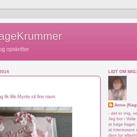
KageKrummer
g opskrifter
2014
LIDT OM MIG
e
ag fik lille Mynte sit fine navn
Anne (Kag
- det er mig, v
Jeg bor i Vall
at bage kager.
at interessere 
dem for efterh