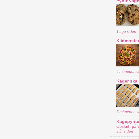
PynteKag
1 uge siden
Klidmoster
4 måneder s
Kager skal d
7 måneder s
Kagepynte
Opskrift på 
9 år siden