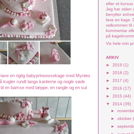
efter et kursu
Jeg har siden 
benytter enhver
lave en kage.
velkommen til 
kommentar elle
på kagekrumm
Vis hele min pr
ARKIV
►
2019
(1)
►
2018
(2)
e have en rigtig babyprinsessekage med Myntes
►
2017
(4)
å kugler rundt langs kanterne og nogle søde
 til en bamse med tæppe, en rangle og en sut
►
2016
(17)
►
2015
(44)
▼
2014
(39)
►
novemb
►
oktober
►
septem