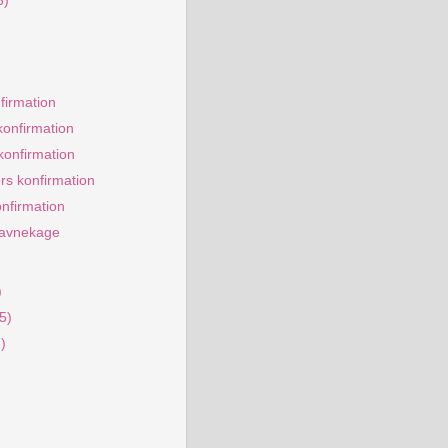
3)
firmation
konfirmation
konfirmation
ers konfirmation
onfirmation
avnekage
)
(5)
1)