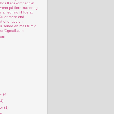
s hos Kagekompagniet.
været på flere kurser og
 anledning til lige at
 Du er mere end
at efterlade en
r sende en mail til mig
er@gmail.com
ofil
er
(4)
(4)
ber
(1)