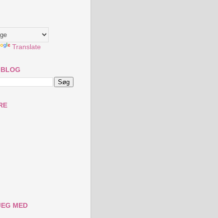
Translate
 BLOG
RE
JEG MED