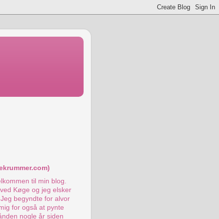
:
ekrummer.com)
elkommen til min blog.
ø ved Køge og jeg elsker
 Jeg begyndte for alvor
mig for også at pynte
ånden nogle år siden