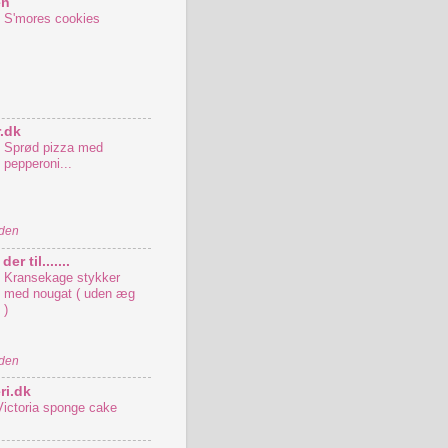
en
S'mores cookies
.dk
Sprød pizza med
pepperoni...
iden
er til.......
Kransekage stykker
med nougat ( uden æg
)
iden
ri.dk
Victoria sponge cake