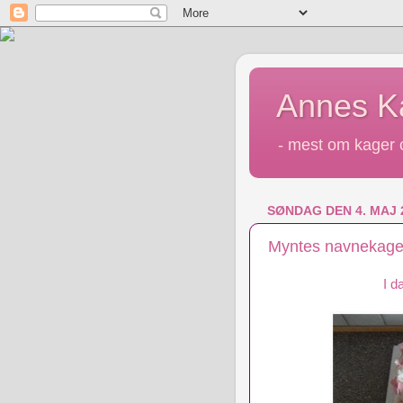
Annes 
- mest om kager o
SØNDAG DEN 4. MAJ 
Myntes navnekag
I d