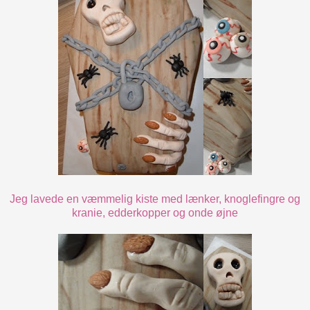
Jeg lavede en væmmelig kiste med lænker, knoglefingre og
kranie, edderkopper og onde øjne