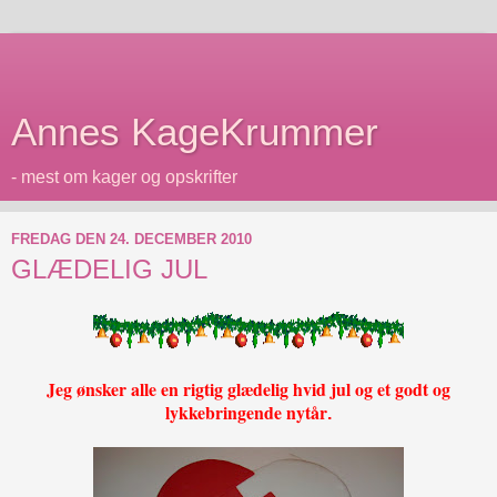
Annes KageKrummer
- mest om kager og opskrifter
FREDAG DEN 24. DECEMBER 2010
GLÆDELIG JUL
Jeg ønsker alle en rigtig glædelig hvid jul og et godt og
lykkebringende nytår
.