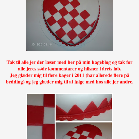
Tak til alle jer der læser med her på min kageblog og tak for
alle jeres søde kommentarer og hilsner i årets løb.
Jeg glæder mig til flere kager i 2011 (har allerede flere på
bedding) og jeg glæder mig til at følge med hos alle jer andre.