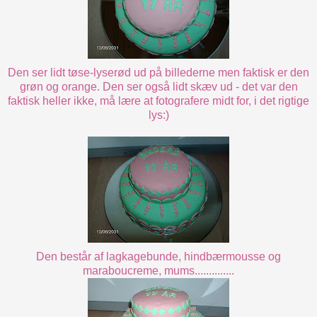
Den ser lidt tøse-lyserød ud på billederne men faktisk er den
grøn og orange. Den ser også lidt skæv ud - det var den
faktisk heller ikke, må lære at fotografere midt for, i det rigtige
lys:)
Den består af lagkagebunde, hindbærmousse og
maraboucreme, mums..............