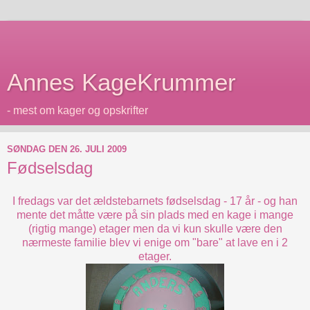
Annes KageKrummer
- mest om kager og opskrifter
SØNDAG DEN 26. JULI 2009
Fødselsdag
I fredags var det ældstebarnets fødselsdag - 17 år - og han
mente det måtte være på sin plads med en kage i mange
(rigtig mange) etager men da vi kun skulle være den
nærmeste familie blev vi enige om "bare" at lave en i 2
etager.